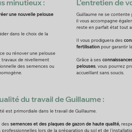
s minutieux :
L'entretien de v
réer une nouvelle pelouse
Guillaume ne se contente 
il vous accompagne égalem
reste en parfait état tout 
ider dans le choix de la
Il vous prodiguera des
cons
fertilisation
pour garantir l
ace ou rénover une pelouse
s travaux de nivellement
Grâce à ses
connaissances
ssionnelle des semences ou
pelouses
, vous pourrez pr
t homogène.
accueillant sans soucis.
ualité du travail de Guillaume :
ité est primordiale dans le travail de Guillaume.
se des
semences et des plaques de gazon de haute qualité,
respe
professionnelles lors de la préparation du sol et de l'installati