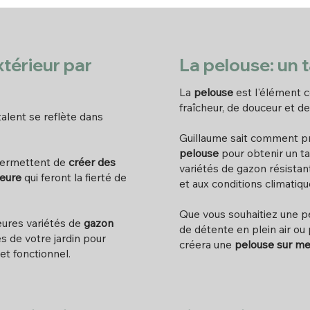
térieur par
La pelouse: un t
La
pelouse
est l'élément c
fraîcheur, de douceur et de
 talent se reflète dans
Guillaume sait comment pré
pelouse
pour obtenir un tap
 permettent de
créer des
variétés de gazon résistant
ieure
qui feront la fierté de
et aux conditions climatiq
Que vous souhaitiez une p
eures variétés de
gazon
de détente en plein air ou
és de votre jardin pour
créera une
pelouse sur m
et fonctionnel.