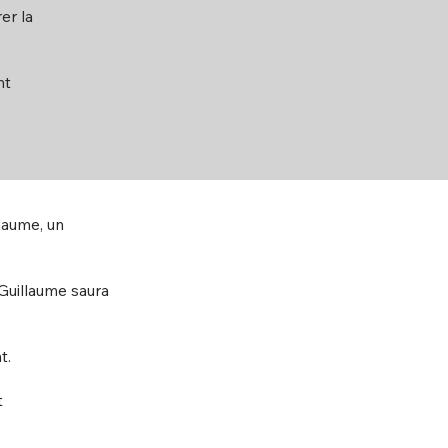
er la
nt
laume, un
 Guillaume saura
t.
t