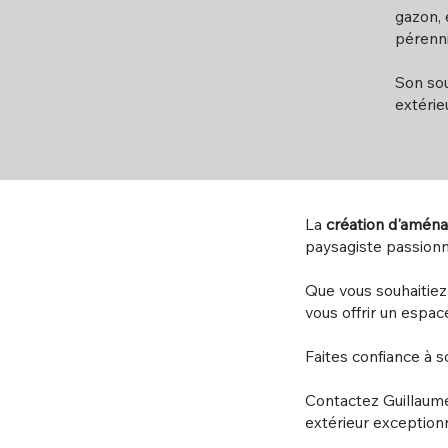
gazon, 
pérenni
Son sou
extérie
La
création d'amén
paysagiste passion
Que vous souhaitie
vous offrir un espac
Faites confiance à s
Contactez Guillaum
extérieur exceptionn